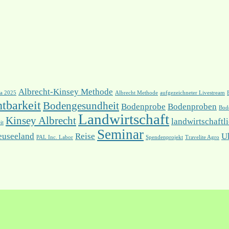
Albrecht-Kinsey Methode
ca 2025
Albrecht Methode
aufgezeichneter Livestream
tbarkeit
Bodengesundheit
Bodenprobe
Bodenproben
Bod
Landwirtschaft
Kinsey Albrecht
landwirtschaftl
it
Seminar
euseeland
Reise
U
PAL Inc. Labor
Spendenprojekt
Travelite Agro