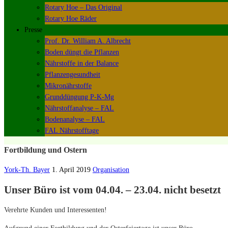
Rotary Hoe – Das Original
Rotary Hoe Räder
Presse
Prof. Dr. William A. Albrecht
Boden düngt die Pflanzen
Nährstoffe in der Balance
Pflanzengesundheit
Mikronährstoffe
Grunddüngung P-K-Mg
Nährstoffanalyse – FAL
Bodenanalyse – FAL
FAL Nährstofftage
Fortbildung und Ostern
York-Th. Bayer
1. April 2019
Organisation
Unser Büro ist vom 04.04. – 23.04. nicht besetzt
Verehrte Kunden und Interessenten!