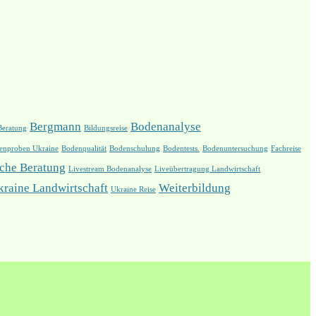
Bergmann
Bodenanalyse
Beratung
Bildungsreise
enproben Ukraine
Bodenqualität
Bodenschulung
Bodentests.
Bodenuntersuchung
Fachreise
iche Beratung
Livestream Bodenanalyse
Liveübertragung Landwirtschaft
kraine Landwirtschaft
Weiterbildung
Ukraine Reise