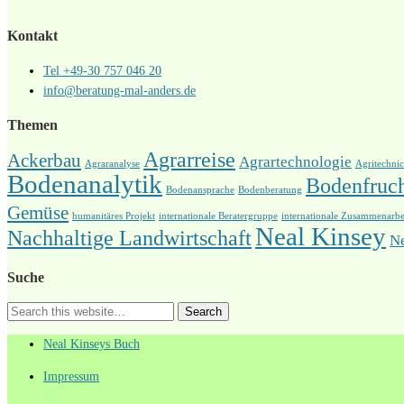
Kontakt
Tel +49-30 757 046 20
info@beratung-mal-anders.de
Themen
Agrarreise
Ackerbau
Agrartechnologie
Agraranalyse
Agritechni
Bodenanalytik
Bodenfruch
Bodenansprache
Bodenberatung
Gemüse
humanitäres Projekt
internationale Beratergruppe
internationale Zusammenarbe
Neal Kinsey
Nachhaltige Landwirtschaft
N
Suche
Neal Kinseys Buch
Impressum