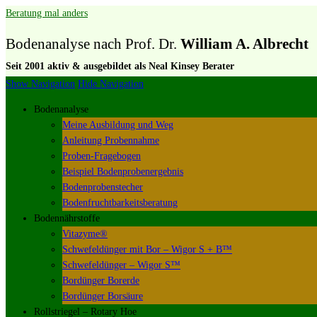
Beratung mal anders
Bodenanalyse nach Prof. Dr.
William A. Albrecht
Seit 2001 aktiv & ausgebildet als Neal Kinsey Berater
Show Navigation
Hide Navigation
Bodenanalyse
Meine Ausbildung und Weg
Anleitung Probennahme
Proben-Fragebogen
Beispiel Bodenprobenergebnis
Bodenprobenstecher
Bodenfruchtbarkeitsberatung
Bodennährstoffe
Vitazyme®
Schwefeldünger mit Bor – Wigor S + B™
Schwefeldünger – Wigor S™
Bordünger Borerde
Bordünger Borsäure
Rollstriegel – Rotary Hoe