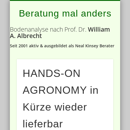
ROLLSTRIEGEL – ROTARY HOE
BODENNÄHRSTOFFE
BODENANALYSE
PRESSE
Beratung mal anders
Bodenanalyse nach Prof. Dr.
William
A. Albrecht
Seit 2001 aktiv & ausgebildet als Neal Kinsey Berater
HANDS-ON
AGRONOMY in
Kürze wieder
lieferbar