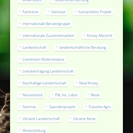
Fachreise
Gemüse
humanitäres Projekt
internationale Beratergruppe
internationale Zusammenarbeit
Kinsey Albrecht
Landwirtschaft
landwirtschaftliche Beratung
Livestream Bodenanalyse
Liveübertragung Landwirtschaft
Nachhaltige Landwirtschaft
Neal Kinsey
Neuseeland
PAL Inc. Labor
Reise
Seminar
Spendenprojekt
Travelite Agro
Ukraine Landwirtschaft
Ukraine Reise
Weiterbildung