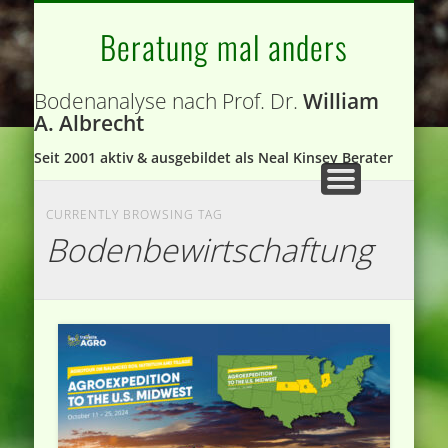
ROLLSTRIEGEL – ROTARY HOE
BODENNÄHRSTOFFE
BODENANALYSE
PRESSE
Beratung mal anders
Bodenanalyse nach Prof. Dr.
William
A. Albrecht
Seit 2001 aktiv & ausgebildet als Neal Kinsey Berater
CURRENTLY BROWSING TAG
Bodenbewirtschaftung