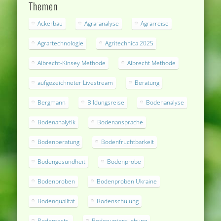
Themen
Ackerbau
Agraranalyse
Agrarreise
Agrartechnologie
Agritechnica 2025
Albrecht-Kinsey Methode
Albrecht Methode
aufgezeichneter Livestream
Beratung
Bergmann
Bildungsreise
Bodenanalyse
Bodenanalytik
Bodenansprache
Bodenberatung
Bodenfruchtbarkeit
Bodengesundheit
Bodenprobe
Bodenproben
Bodenproben Ukraine
Bodenqualität
Bodenschulung
Bodentests.
Bodenuntersuchung