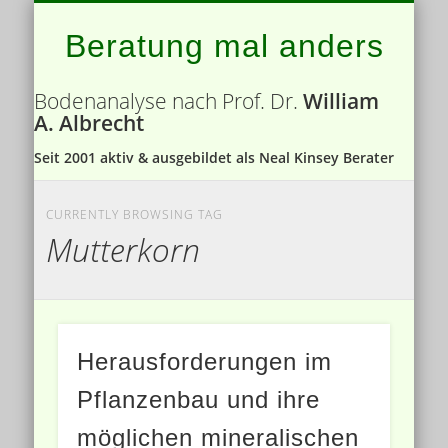
ROLLSTRIEGEL – ROTARY HOE
BODENNÄHRSTOFFE
BODENANALYSE
PRESSE
Beratung mal anders
Bodenanalyse nach Prof. Dr.
William
A. Albrecht
Seit 2001 aktiv & ausgebildet als Neal Kinsey Berater
CURRENTLY BROWSING TAG
Mutterkorn
Herausforderungen im
Pflanzenbau und ihre
möglichen mineralischen