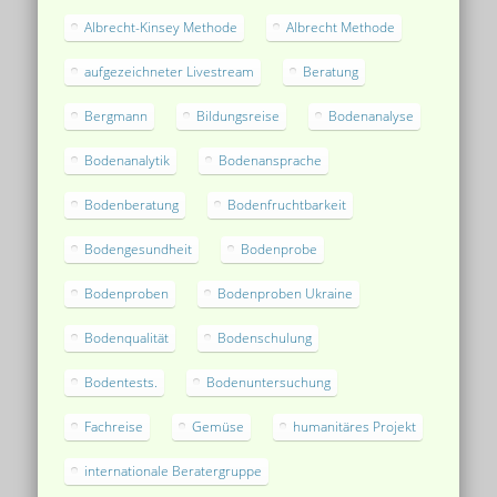
Albrecht-Kinsey Methode
Albrecht Methode
aufgezeichneter Livestream
Beratung
Bergmann
Bildungsreise
Bodenanalyse
Bodenanalytik
Bodenansprache
Bodenberatung
Bodenfruchtbarkeit
Bodengesundheit
Bodenprobe
Bodenproben
Bodenproben Ukraine
Bodenqualität
Bodenschulung
Bodentests.
Bodenuntersuchung
Fachreise
Gemüse
humanitäres Projekt
internationale Beratergruppe